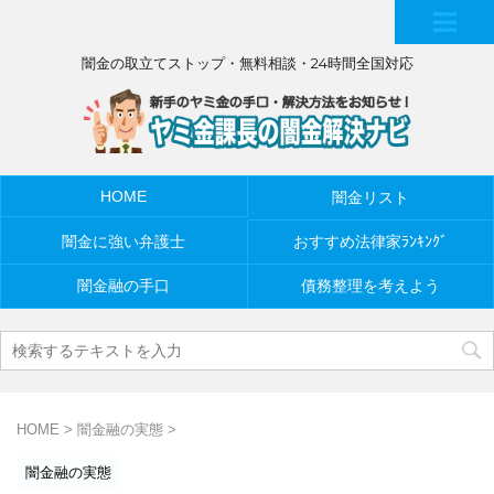
MEN
闇金の取立てストップ・無料相談・24時間全国対応
U
HOME
闇金リスト
闇金に強い弁護士
おすすめ法律家ﾗﾝｷﾝｸﾞ
闇金融の手口
債務整理を考えよう
HOME
>
闇金融の実態
>
闇金融の実態