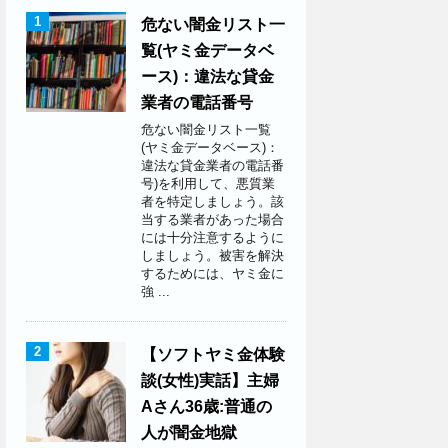
1
危ない闇金リスト一
覧(ヤミ金データベ
ース)：違法な貸金
業者の電話番号
危ない闇金リスト一覧
(ヤミ金データベース)：
違法な貸金業者の電話番
号)を利用して、悪質業
者を特定しましょう。該
当する業者があった場合
には十分注意するように
しましょう。被害を解決
するためには、ヤミ金に
強 ...
2
【ソフトヤミ金体験
談(女性)実話】主婦
Aさん36歳:普通の
人が闇金地獄