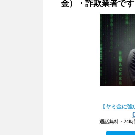
金）・詐欺業者です
【ヤミ金に強
通話無料・24時