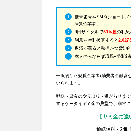
携帯番号やSMS(ショート
法貸金業者。
9日サイクルで
50％超
の利息
利息を年利換算すると
2,02
返済が滞ると執拗かつ脅迫
本人のみならず職場や関係
一般的な正規貸金業者(消費者金融含む
いられます。
勧誘～貸金のやり取り～嫌がらせまで
するケータイヤミ金の典型で、非常に
【ヤミ金に強
通話無料・24時