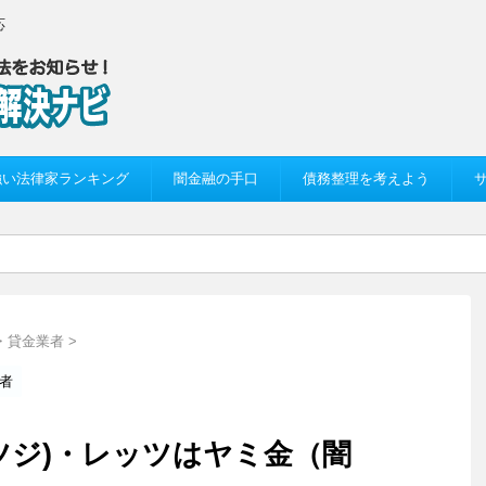
応
強い法律家ランキング
闇金融の手口
債務整理を考えよう
・貸金業者
>
者
の辻(ツジ)・レッツはヤミ金（闇