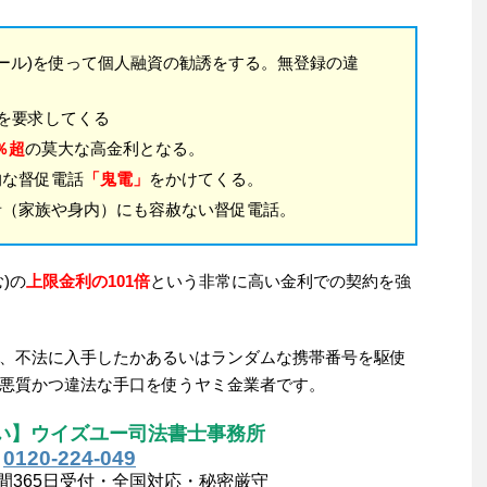
メール)を使って個人融資の勧誘をする。無登録の違
を要求してくる
7％超
の莫大な高金利となる。
的な督促電話
「鬼電」
をかけてくる。
者（家族や身内）にも容赦ない督促電話。
)の
上限金利の101倍
という非常に高い金利での契約を強
、不法に入手したかあるいはランダムな携帯番号を駆使
悪質かつ違法な手口を使うヤミ金業者です。
い】ウイズユー司法書士事務所
0120-224-049
間365日受付・全国対応・秘密厳守