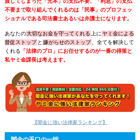
渡してしまった「元本」の支払不要、「利息」の支払
不要まで取り組んでくれるのは「民事」のプロフェッ
ショナルである司法書士あるいは弁護士になります。
あなたの
大切なお金を守ってくれる
上に
ヤミ金による
督促ストップ
と
嫌がらせのストップ
、全てを解決して
くれる
「法律のプロ」にお任せするのが一番の得策と
私ヤミ金課長は考えます。
【闇金に強い法律家ランキング】
闇金の手口の一端