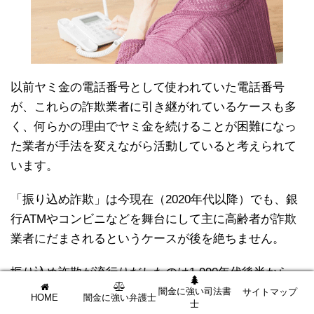
以前ヤミ金の電話番号として使われていた電話番号
が、これらの詐欺業者に引き継がれているケースも多
く、何らかの理由でヤミ金を続けることが困難になっ
た業者が手法を変えながら活動していると考えられて
います。
「振り込め詐欺」は今現在（2020年代以降）でも、銀
行ATMやコンビニなどを舞台にして主に高齢者が詐欺
業者にだまされるというケースが後を絶ちません。
振り込め詐欺が流行りだしたのは
1,990年代後半から
2,000年代初頭にかけて
。と私ヤミ金課長は記憶してま
闇金に強い司法書
サイトマップ
HOME
闇金に強い弁護士
士
す。