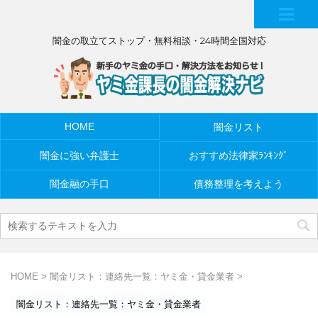
MEN
闇金の取立てストップ・無料相談・24時間全国対応
U
HOME
闇金リスト
闇金に強い弁護士
おすすめ法律家ﾗﾝｷﾝｸﾞ
闇金融の手口
債務整理を考えよう
HOME
>
闇金リスト：連絡先一覧：ヤミ金・貸金業者
>
闇金リスト：連絡先一覧：ヤミ金・貸金業者