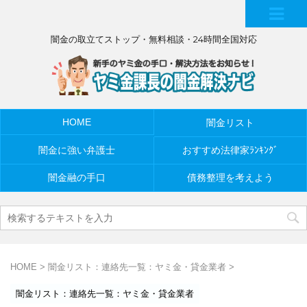
MEN
闇金の取立てストップ・無料相談・24時間全国対応
U
HOME
闇金リスト
闇金に強い弁護士
おすすめ法律家ﾗﾝｷﾝｸﾞ
闇金融の手口
債務整理を考えよう
HOME
>
闇金リスト：連絡先一覧：ヤミ金・貸金業者
>
闇金リスト：連絡先一覧：ヤミ金・貸金業者