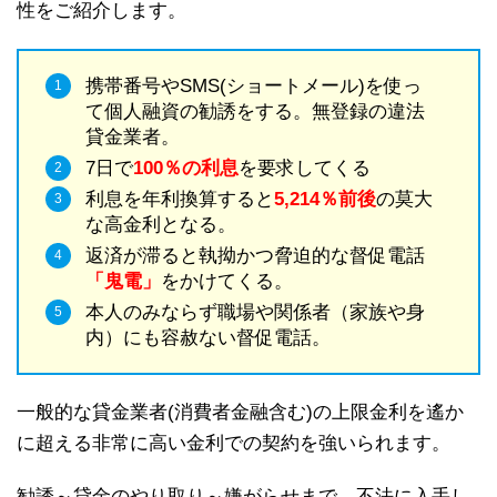
性をご紹介します。
携帯番号やSMS(ショートメール)を使っ
て個人融資の勧誘をする。無登録の違法
貸金業者。
7日で
100％の利息
を要求してくる
利息を年利換算すると
5,214％前後
の莫大
な高金利となる。
返済が滞ると執拗かつ脅迫的な督促電話
「鬼電」
をかけてくる。
本人のみならず職場や関係者（家族や身
内）にも容赦ない督促電話。
一般的な貸金業者(消費者金融含む)の上限金利を遙か
に超える非常に高い金利での契約を強いられます。
勧誘～貸金のやり取り～嫌がらせまで、不法に入手し