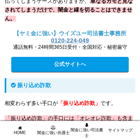
払ってしまうケースがありますが、
単なるカモと見な
されてしまうだけで、闇金と縁を切ることはできませ
ん。
【ヤミ金に強い】ウイズユー司法書士事務所
0120-224-049
通話無料・24時間365日受付・全国対応・秘密厳守
公式サイトへ
振り込め詐欺
相変わらず多い手口が
「振り込め詐欺」
です。
「振り込め詐欺」の手口には「オレオレ詐欺」も含ま
れ、様々な特殊詐欺
が横行しています。
闇金に強い司法書
サイトマップ
HOME
闇金に強い弁護士
士