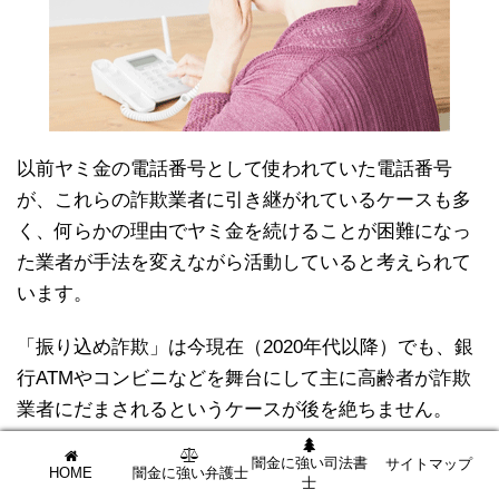
以前ヤミ金の電話番号として使われていた電話番号
が、これらの詐欺業者に引き継がれているケースも多
く、何らかの理由でヤミ金を続けることが困難になっ
た業者が手法を変えながら活動していると考えられて
います。
「振り込め詐欺」は今現在（2020年代以降）でも、銀
行ATMやコンビニなどを舞台にして主に高齢者が詐欺
業者にだまされるというケースが後を絶ちません。
振り込め詐欺が流行りだしたのは
1,990年代後半から
闇金に強い司法書
サイトマップ
HOME
闇金に強い弁護士
士
2,000年代初頭にかけて
。と私ヤミ金課長は記憶してま