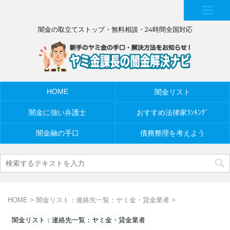
MEN
闇金の取立てストップ・無料相談・24時間全国対応
U
HOME
闇金リスト
闇金に強い弁護士
おすすめ法律家ﾗﾝｷﾝｸﾞ
闇金融の手口
債務整理を考えよう
HOME
>
闇金リスト：連絡先一覧：ヤミ金・貸金業者
>
闇金リスト：連絡先一覧：ヤミ金・貸金業者