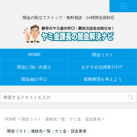
MEN
闇金の取立てストップ・無料相談・24時間全国対応
U
HOME
闇金リスト
闇金に強い弁護士
おすすめ法律家ﾗﾝｷﾝｸﾞ
闇金融の手口
債務整理を考えよう
HOME
>
闇金リスト：連絡先一覧：ヤミ金・貸金業者
>
闇金リスト：連絡先一覧：ヤミ金・貸金業者