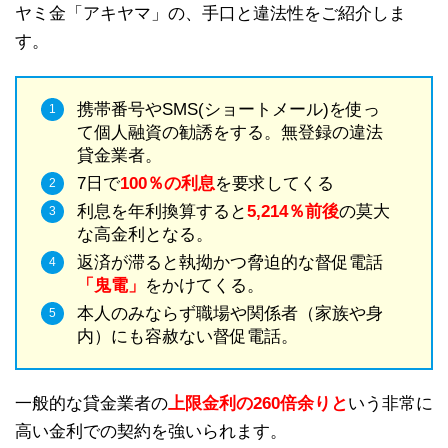
ヤミ金「アキヤマ」の、手口と違法性をご紹介しま
す。
携帯番号やSMS(ショートメール)を使っ
て個人融資の勧誘をする。無登録の違法
貸金業者。
7日で
100％の利息
を要求してくる
利息を年利換算すると
5,214％前後
の莫大
な高金利となる。
返済が滞ると執拗かつ脅迫的な督促電話
「鬼電」
をかけてくる。
本人のみならず職場や関係者（家族や身
内）にも容赦ない督促電話。
一般的な貸金業者の
上限金利の260倍余りと
いう非常に
高い金利での契約を強いられます。