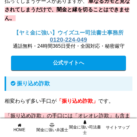
払ってしまうケースがありますが、
単なるカモと見な
されてしまうだけで、闇金と縁を切ることはできませ
ん。
【ヤミ金に強い】ウイズユー司法書士事務所
0120-224-049
通話無料・24時間365日受付・全国対応・秘密厳守
公式サイトへ
振り込め詐欺
相変わらず多い手口が
「振り込め詐欺」
です。
「振り込め詐欺」の手口には「オレオレ詐欺」も含ま
れ、様々な特殊詐欺
が横行しています。
闇金に強い司法書
サイトマップ
HOME
闇金に強い弁護士
士