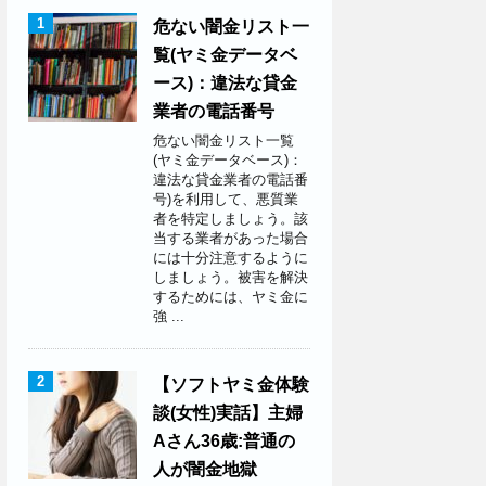
1
危ない闇金リスト一
覧(ヤミ金データベ
ース)：違法な貸金
業者の電話番号
危ない闇金リスト一覧
(ヤミ金データベース)：
違法な貸金業者の電話番
号)を利用して、悪質業
者を特定しましょう。該
当する業者があった場合
には十分注意するように
しましょう。被害を解決
するためには、ヤミ金に
強 ...
2
【ソフトヤミ金体験
談(女性)実話】主婦
Aさん36歳:普通の
人が闇金地獄