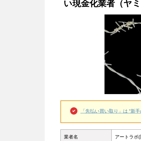
い現金化業者（ヤミ
「先払い買い取り」は “新手の
業者名
アートラボ(