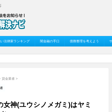
応
強い法律家ランキング
闇金融の手口
債務整理を考えよう
・貸金業者
>
者
融資の女神(ユウシノメガミ)はヤミ