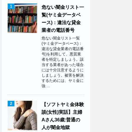
1
危ない闇金リスト一
覧(ヤミ金データベ
ース)：違法な貸金
業者の電話番号
危ない闇金リスト一覧
(ヤミ金データベース)：
違法な貸金業者の電話番
号)を利用して、悪質業
者を特定しましょう。該
当する業者があった場合
には十分注意するように
しましょう。被害を解決
するためには、ヤミ金に
強 ...
2
【ソフトヤミ金体験
談(女性)実話】主婦
Aさん36歳:普通の
人が闇金地獄