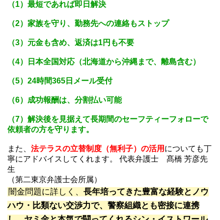
（1）最短であれば即日解決
（2）家族を守り、勤務先への連絡もストップ
（3）元金も含め、返済は1円も不要
（4）日本全国対応（北海道から沖縄まで、離島含む）
（5）24時間365日メール受付
（6）成功報酬は、分割払い可能
（7）解決後を見据えて長期間のセーフティーフォローで
依頼者の方を守ります。
また、
法テラスの立替制度（無利子）の活用
についても丁
寧にアドバイスしてくれます。 代表弁護士 髙橋 芳彦先
生
（第二東京弁護士会所属）
闇金問題に詳しく、
長年培ってきた豊富な経験とノウ
ハウ・比類ない交渉力で、警察組織とも密接に連携
し、ヤミ金と本気で闘ってくれるシン・イストワール