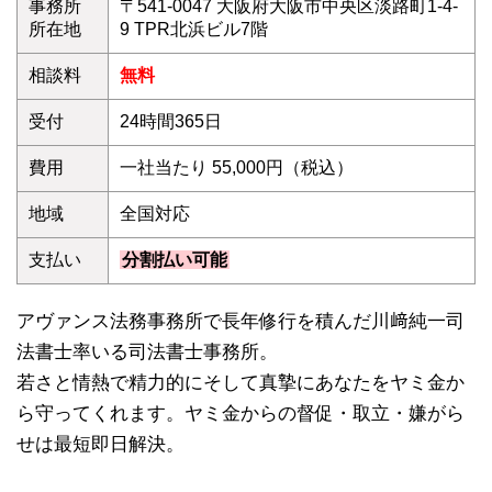
事務所
〒541-0047 大阪府大阪市中央区淡路町1-4-
所在地
9 TPR北浜ビル7階
相談料
無料
受付
24時間365日
費用
一社当たり 55,000円（税込）
地域
全国対応
支払い
分割払い可能
アヴァンス法務事務所で長年修行を積んだ川﨑純一司
法書士率いる司法書士事務所。
若さと情熱で精力的にそして真摯にあなたをヤミ金か
ら守ってくれます。ヤミ金からの督促・取立・嫌がら
せは最短即日解決。