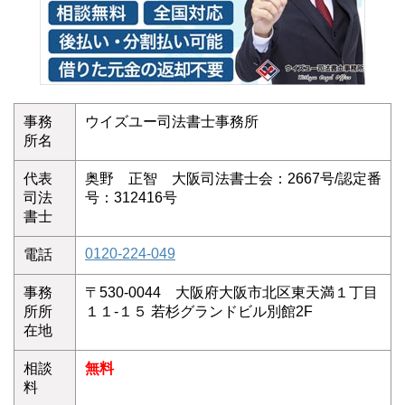
事務
ウイズユー司法書士事務所
所名
代表
奥野 正智 大阪司法書士会：2667号/認定番
司法
号：312416号
書士
0120-224-049
電話
事務
〒530-0044 大阪府大阪市北区東天満１丁目
所所
１１-１５ 若杉グランドビル別館2F
在地
相談
無料
料