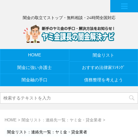
MEN
闇金の取立てストップ・無料相談・24時間全国対応
U
HOME
闇金リスト
闇金に強い弁護士
おすすめ法律家ﾗﾝｷﾝｸﾞ
闇金融の手口
債務整理を考えよう
HOME
>
闇金リスト：連絡先一覧：ヤミ金・貸金業者
>
闇金リスト：連絡先一覧：ヤミ金・貸金業者