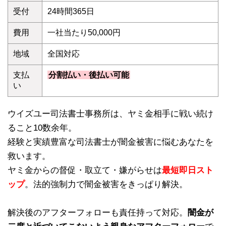
受付
24時間365日
費用
一社当たり50,000円
地域
全国対応
支払
分割払い・後払い可能
い
ウイズユー司法書士事務所は、ヤミ金相手に戦い続け
ること10数余年。
経験と実績豊富な司法書士が闇金被害に悩むあなたを
救います。
ヤミ金からの督促・取立て・嫌がらせは
最短即日スト
ップ
。法的強制力で闇金被害をきっぱり解決。
解決後のアフターフォローも責任持って対応。
闇金が