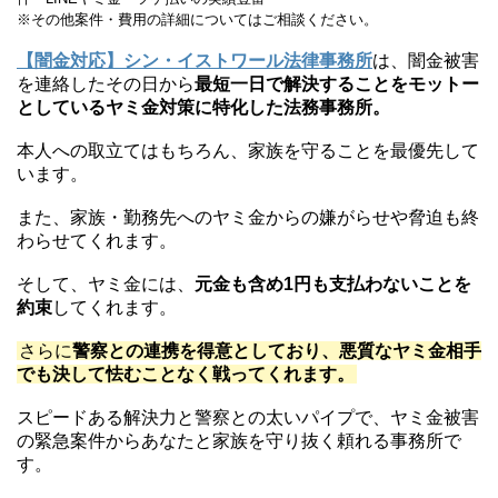
※その他案件・費用の詳細についてはご相談ください。
【闇金対応】シン・イストワール法律事務所
は、闇金被害
を連絡したその日から
最短一日で解決することをモットー
としているヤミ金対策に特化した法務事務所。
本人への取立てはもちろん、家族を守ることを最優先して
います。
また、家族・勤務先へのヤミ金からの嫌がらせや脅迫も終
わらせてくれます。
そして、ヤミ金には、
元金も含め1円も支払わないことを
約束
してくれます。
さらに
警察との連携を得意としており、悪質なヤミ金相手
でも決して怯むことなく戦ってくれます。
スピードある解決力と警察との太いパイプで、ヤミ金被害
の緊急案件からあなたと家族を守り抜く頼れる事務所で
す。