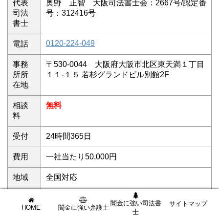
代表
奥野 正智 大阪司法書士会：2667号/認定番
司法
号：312416号
書士
0120-224-049
電話
事務
〒530-0044 大阪府大阪市北区東天満１丁目
所所
１１-１５ 若杉グランドビル別館2F
在地
相談
無料
料
受付
24時間365日
費用
一社当たり50,000円
地域
全国対応
支払
分割払い・後払い可能
闇金に強い司法書
サイトマップ
HOME
闇金に強い弁護士
い
士