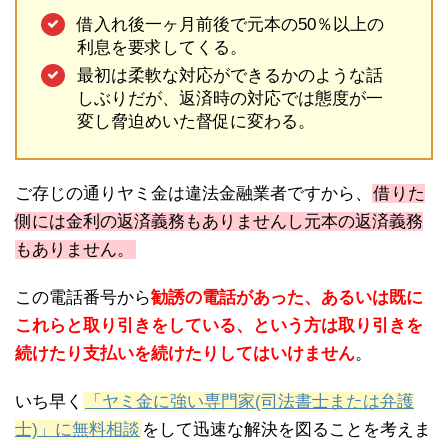
借入れ後一ヶ月前後で元本の50％以上の
利息を要求してくる。
最初は柔軟な対応ができるかのような話
しぶりだが、返済時の対応では態度が一
変し脅迫めいた督促に変わる。
ご存じの通りヤミ金は違法金融業者ですから、
借りた
側には金利の返済義務もありませんし元本の返済義務
もありません。
この電話番号から
勧誘の電話があった、あるいは既に
これらと取り引きをしている、という方は取り引きを
続けたり支払いを続けたりしてはいけません
。
いち早く
「ヤミ金に強い専門家(司法書士または弁護
士)」に無料相談
をして迅速な解決を図ることを考えま