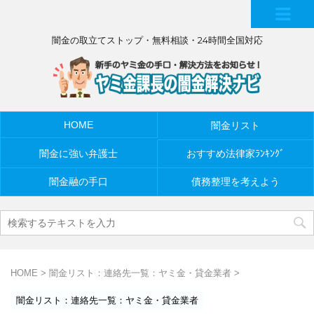
MEN
闇金の取立てストップ・無料相談・24時間全国対応
U
HOME
闇金リスト
闇金に強い弁護士
おすすめ法律家ﾗﾝｷﾝｸﾞ
闇金融の手口
債務整理を考えよう
HOME
>
闇金リスト：連絡先一覧：ヤミ金・貸金業者
>
闇金リスト：連絡先一覧：ヤミ金・貸金業者