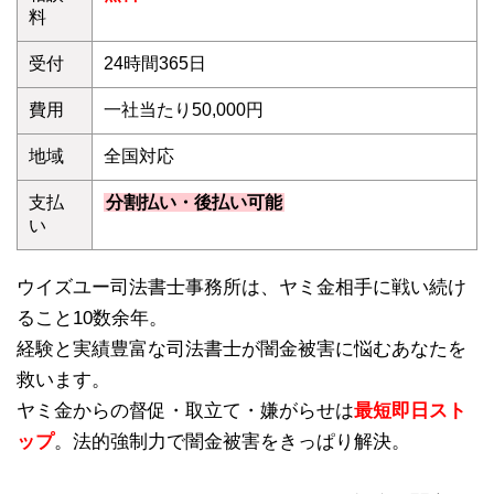
料
受付
24時間365日
費用
一社当たり50,000円
地域
全国対応
支払
分割払い・後払い可能
い
ウイズユー司法書士事務所は、ヤミ金相手に戦い続け
ること10数余年。
経験と実績豊富な司法書士が闇金被害に悩むあなたを
救います。
ヤミ金からの督促・取立て・嫌がらせは
最短即日スト
ップ
。法的強制力で闇金被害をきっぱり解決。