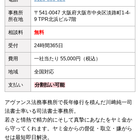
事務所
〒541-0047 大阪府大阪市中央区淡路町1-4-
所在地
9 TPR北浜ビル7階
相談料
無料
受付
24時間365日
費用
一社当たり 55,000円（税込）
地域
全国対応
支払い
分割払い可能
アヴァンス法務事務所で長年修行を積んだ川﨑純一司
法書士率いる司法書士事務所。
若さと情熱で精力的にそして真摯にあなたをヤミ金か
ら守ってくれます。ヤミ金からの督促・取立・嫌がら
せは最短即日解決。