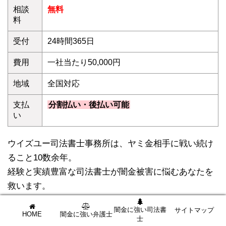
相談
無料
料
受付
24時間365日
費用
一社当たり50,000円
地域
全国対応
支払
分割払い・後払い可能
い
ウイズユー司法書士事務所は、ヤミ金相手に戦い続け
ること10数余年。
経験と実績豊富な司法書士が闇金被害に悩むあなたを
救います。
ヤミ金からの督促・取立て・嫌がらせは
最短即日スト
闇金に強い司法書
サイトマップ
ップ
。法的強制力で闇金被害をきっぱり解決。
HOME
闇金に強い弁護士
士