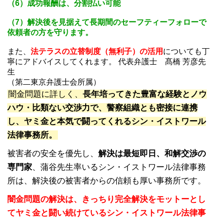
（6）成功報酬は、分割払い可能
（7）解決後を見据えて長期間のセーフティーフォローで
依頼者の方を守ります。
また、
法テラスの立替制度（無利子）の活用
についても丁
寧にアドバイスしてくれます。 代表弁護士 髙橋 芳彦先
生
（第二東京弁護士会所属）
闇金問題に詳しく、
長年培ってきた豊富な経験とノウ
ハウ・比類ない交渉力で、警察組織とも密接に連携
し、ヤミ金と本気で闘ってくれるシン・イストワール
法律事務所。
被害者の安全を優先し、
解決は最短即日、和解交渉の
専門家
、蒲谷先生率いるシン・イストワール法律事務
所は、解決後の被害者からの信頼も厚い事務所です。
闇金問題の解決は、きっちり完全解決をモットーとし
てヤミ金と闘い続けているシン・イストワール法律事