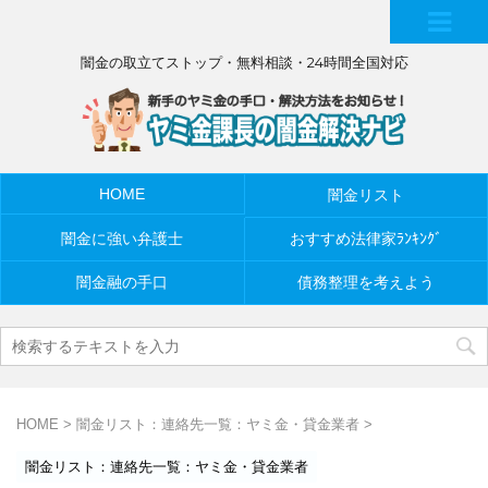
MEN
闇金の取立てストップ・無料相談・24時間全国対応
U
HOME
闇金リスト
闇金に強い弁護士
おすすめ法律家ﾗﾝｷﾝｸﾞ
闇金融の手口
債務整理を考えよう
HOME
>
闇金リスト：連絡先一覧：ヤミ金・貸金業者
>
闇金リスト：連絡先一覧：ヤミ金・貸金業者