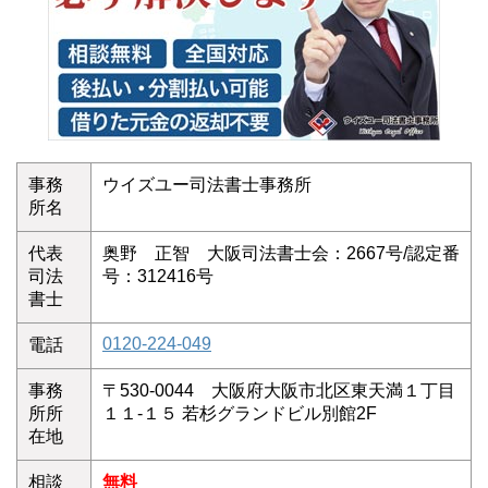
事務
ウイズユー司法書士事務所
所名
代表
奥野 正智 大阪司法書士会：2667号/認定番
司法
号：312416号
書士
0120-224-049
電話
事務
〒530-0044 大阪府大阪市北区東天満１丁目
所所
１１-１５ 若杉グランドビル別館2F
在地
相談
無料