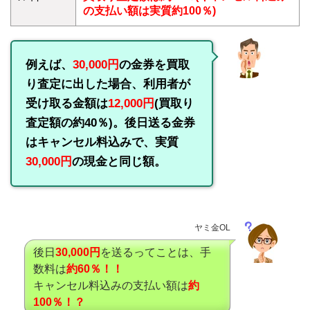
の支払い額は実質約100％)
例えば、
30,000円
の金券を買取
り査定に出した場合、利用者が
受け取る金額は
12,000円
(買取り
査定額の約40％)。後日送る金券
はキャンセル料込みで、実質
30,000円
の現金と同じ額。
ヤミ金OL
後日
30,000円
を送るってことは、手
数料は
約60％！！
キャンセル料込みの支払い額は
約
100％！？