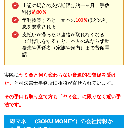
上記の場合の支払期限は約一ヶ月、手数
料は
約60％
年利換算すると、元本の
100％
ほどの利
息を要求される
支払いが滞ったり連絡が取れなくなる
（飛ばしをする）と、本人のみならず勤
務先や関係者（家族や身内）まで督促電
話
実際に
ヤミ金と何ら変わらない脅迫的な督促を受け
た、
と司法書士事務所に相談が寄せられています。
その手口も取り立て方も「ヤミ金」に限りなく近い手
法です。
即マネー（SOKU MONEY）の会社情報か