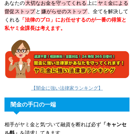
あなたの
大切なお金を守ってくれる
上に
ヤミ金による
督促ストップ
と
嫌がらせのストップ
、全てを解決して
くれる
「法律のプロ」にお任せするのが一番の得策と
私ヤミ金課長は考えます。
【闇金に強い法律家ランキング】
闇金の手口の一端
相手がヤミ金と気づいて融資を断れば必ず
「キャンセ
ル料」
を請求してきます。