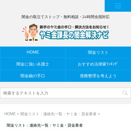
MEN
闇金の取立てストップ・無料相談・24時間全国対応
U
HOME
闇金リスト
闇金に強い弁護士
おすすめ法律家ﾗﾝｷﾝｸﾞ
闇金融の手口
債務整理を考えよう
HOME
>
闇金リスト：連絡先一覧：ヤミ金・貸金業者
>
闇金リスト：連絡先一覧：ヤミ金・貸金業者