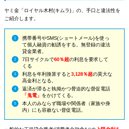
ヤミ金「ロイヤル木村(キムラ)」の、手口と違法性を
ご紹介します。
携帯番号やSMS(ショートメール)を使っ
て個人融資の勧誘をする。無登録の違法
貸金業者。
7日サイクルで
60％超
の利息を要求して
くる
利息を年利換算すると
3,128％超
の莫大な
高金利となる。
返済が滞ると執拗かつ脅迫的な督促電話
「鬼電」
をかけてくる。
本人のみならず職場や関係者（家族や身
内）にも容赦ない督促電話。