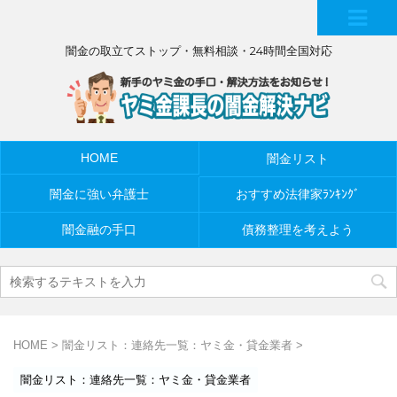
MEN
闇金の取立てストップ・無料相談・24時間全国対応
U
HOME
闇金リスト
闇金に強い弁護士
おすすめ法律家ﾗﾝｷﾝｸﾞ
闇金融の手口
債務整理を考えよう
HOME
>
闇金リスト：連絡先一覧：ヤミ金・貸金業者
>
闇金リスト：連絡先一覧：ヤミ金・貸金業者