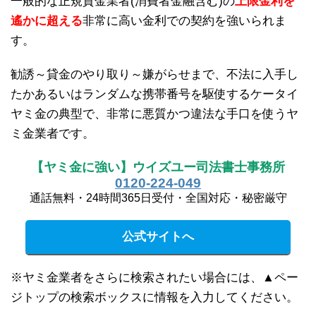
一般的な正規貸金業者(消費者金融含む)の
上限金利を
遙かに超える
非常に高い金利での契約を強いられま
す。
勧誘～貸金のやり取り～嫌がらせまで、不法に入手し
たかあるいはランダムな携帯番号を駆使するケータイ
ヤミ金の典型で、非常に悪質かつ違法な手口を使うヤ
ミ金業者です。
【ヤミ金に強い】ウイズユー司法書士事務所
0120-224-049
通話無料・24時間365日受付・全国対応・秘密厳守
公式サイトへ
※ヤミ金業者をさらに検索されたい場合には、▲ペー
ジトップの検索ボックスに情報を入力してください。