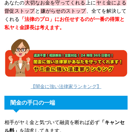
あなたの
大切なお金を守ってくれる
上に
ヤミ金による
督促ストップ
と
嫌がらせのストップ
、全てを解決して
くれる
「法律のプロ」にお任せするのが一番の得策と
私ヤミ金課長は考えます。
【闇金に強い法律家ランキング】
闇金の手口の一端
相手がヤミ金と気づいて融資を断れば必ず
「キャンセ
ル料」
を請求してきます。