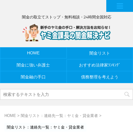
MEN
闇金の取立てストップ・無料相談・24時間全国対応
U
HOME
闇金リスト
闇金に強い弁護士
おすすめ法律家ﾗﾝｷﾝｸﾞ
闇金融の手口
債務整理を考えよう
HOME
>
闇金リスト：連絡先一覧：ヤミ金・貸金業者
>
闇金リスト：連絡先一覧：ヤミ金・貸金業者