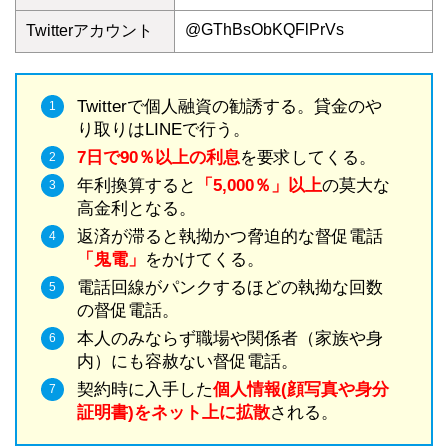
@GThBsObKQFlPrVs
Twitterアカウント
Twitterで個人融資の勧誘する。貸金のや
り取りはLINEで行う。
7日で90％以上の利息
を要求してくる。
年利換算すると
「5,000％」以上
の莫大な
高金利となる。
返済が滞ると執拗かつ脅迫的な督促電話
「鬼電」
をかけてくる。
電話回線がパンクするほどの執拗な回数
の督促電話。
本人のみならず職場や関係者（家族や身
内）にも容赦ない督促電話。
契約時に入手した
個人情報(顔写真や身分
証明書)をネット上に拡散
される。