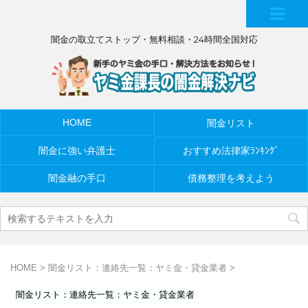
MEN
闇金の取立てストップ・無料相談・24時間全国対応
U
HOME
闇金リスト
闇金に強い弁護士
おすすめ法律家ﾗﾝｷﾝｸﾞ
闇金融の手口
債務整理を考えよう
HOME
>
闇金リスト：連絡先一覧：ヤミ金・貸金業者
>
闇金リスト：連絡先一覧：ヤミ金・貸金業者