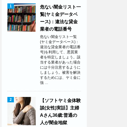
1
危ない闇金リスト一
覧(ヤミ金データベ
ース)：違法な貸金
業者の電話番号
危ない闇金リスト一覧
(ヤミ金データベース)：
違法な貸金業者の電話番
号)を利用して、悪質業
者を特定しましょう。該
当する業者があった場合
には十分注意するように
しましょう。被害を解決
するためには、ヤミ金に
強 ...
2
【ソフトヤミ金体験
談(女性)実話】主婦
Aさん36歳:普通の
人が闇金地獄