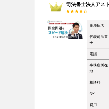
司法書士法人アス
事務所名
代表司法書
士
電話
事務所所在
地
相談料
受付
費用