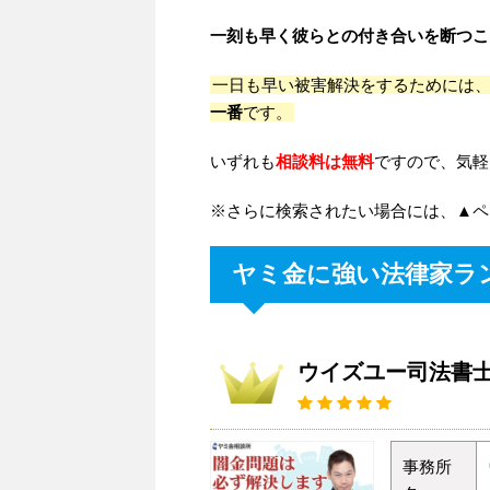
一刻も早く彼らとの付き合いを断つこ
一日も早い被害解決をするためには
一番
です。
いずれも
相談料は無料
ですので、気軽
※さらに検索されたい場合には、▲ペ
ヤミ金に強い法律家ラ
ウイズユー司法書
事務所