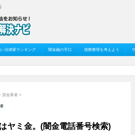
応
強い法律家ランキング
闇金融の手口
債務整理を考えよう
・貸金業者
>
者
オグラはヤミ金。(闇金電話番号検索)