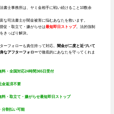
法書士事務所は、ヤミ金相手に戦い続けること10数余
富な司法書士が闇金被害に悩むあなたを救います。
督促・取立て・嫌がらせは
最短即日ストップ
。法的強制
をきっぱり解決。
ターフォローも責任持って対応。
闇金が二度と近づいて
身なアフターフォロー
で徹底的にあなたを守ってくれま
無料・全国対応24時間365日受付
元金返済不要
無料・取立て・嫌がらせ最短即日ストップ
・分割払い可能