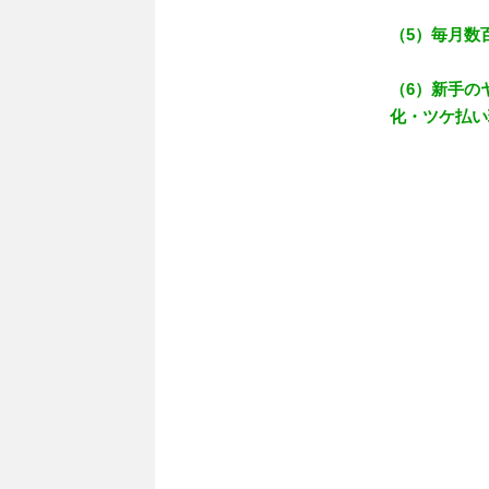
（5）毎月数
（6）新手の
化・ツケ払い