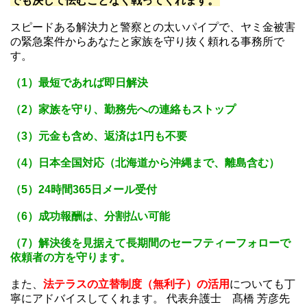
でも決して怯むことなく戦ってくれます。
スピードある解決力と警察との太いパイプで、ヤミ金被害
の緊急案件からあなたと家族を守り抜く頼れる事務所で
す。
（1）最短であれば即日解決
（2）家族を守り、勤務先への連絡もストップ
（3）元金も含め、返済は1円も不要
（4）日本全国対応（北海道から沖縄まで、離島含む）
（5）24時間365日メール受付
（6）成功報酬は、分割払い可能
（7）解決後を見据えて長期間のセーフティーフォローで
依頼者の方を守ります。
また、
法テラスの立替制度（無利子）の活用
についても丁
寧にアドバイスしてくれます。 代表弁護士 髙橋 芳彦先