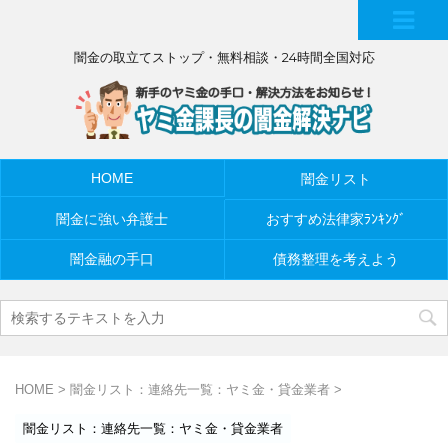
MEN
闇金の取立てストップ・無料相談・24時間全国対応
U
HOME
闇金リスト
闇金に強い弁護士
おすすめ法律家ﾗﾝｷﾝｸﾞ
闇金融の手口
債務整理を考えよう
HOME
>
闇金リスト：連絡先一覧：ヤミ金・貸金業者
>
闇金リスト：連絡先一覧：ヤミ金・貸金業者