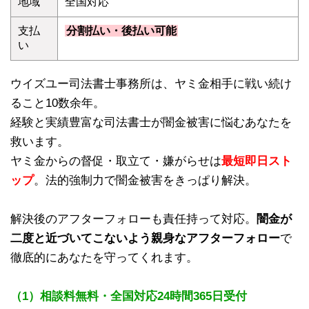
地域
全国対応
支払
分割払い・後払い可能
い
ウイズユー司法書士事務所は、ヤミ金相手に戦い続け
ること10数余年。
経験と実績豊富な司法書士が闇金被害に悩むあなたを
救います。
ヤミ金からの督促・取立て・嫌がらせは
最短即日スト
ップ
。法的強制力で闇金被害をきっぱり解決。
解決後のアフターフォローも責任持って対応。
闇金が
二度と近づいてこないよう親身なアフターフォロー
で
徹底的にあなたを守ってくれます。
（1）相談料無料・全国対応24時間365日受付