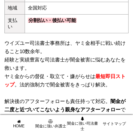
地域
全国対応
支払
分割払い・後払い可能
い
ウイズユー司法書士事務所は、ヤミ金相手に戦い続け
ること10数余年。
経験と実績豊富な司法書士が闇金被害に悩むあなたを
救います。
ヤミ金からの督促・取立て・嫌がらせは
最短即日スト
ップ
。法的強制力で闇金被害をきっぱり解決。
解決後のアフターフォローも責任持って対応。
闇金が
二度と近づいてこないよう親身なアフターフォロー
で
徹底的にあなたを守ってくれます。
闇金に強い司法書
サイトマップ
HOME
闇金に強い弁護士
士