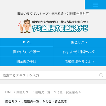
MEN
闇金の取立てストップ・無料相談・24時間全国対応
U
HOME
闇金リスト
闇金に強い弁護士
おすすめ法律家ﾗﾝｷﾝｸﾞ
闇金融の手口
債務整理を考えよう
HOME
>
闇金リスト：連絡先一覧：ヤミ金・貸金業者
>
闇金リスト：連絡先一覧：ヤミ金・貸金業者