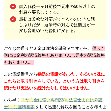
借入れ後一ヶ月前後で元本の50％以上の
利息を要求してくる。
最初は柔軟な対応ができるかのような話
しぶりだが、返済時の対応では態度が一
変し脅迫めいた督促に変わる。
ご存じの通りヤミ金は違法金融業者ですから、
借りた
側には金利の返済義務もありませんし元本の返済義務
もありません。
この電話番号から
勧誘の電話があった、あるいは既に
これらと取り引きをしている、という方は取り引きを
続けたり支払いを続けたりしてはいけません
。
いち早く
「ヤミ金に強い専門家(司法書士または弁護
士)」に無料相談
をして迅速な解決を図ることを考えま