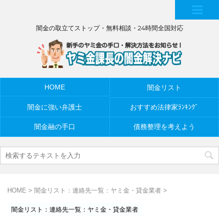
MEN
闇金の取立てストップ・無料相談・24時間全国対応
U
HOME
闇金リスト
闇金に強い弁護士
おすすめ法律家ﾗﾝｷﾝｸﾞ
闇金融の手口
債務整理を考えよう
HOME
>
闇金リスト：連絡先一覧：ヤミ金・貸金業者
>
闇金リスト：連絡先一覧：ヤミ金・貸金業者