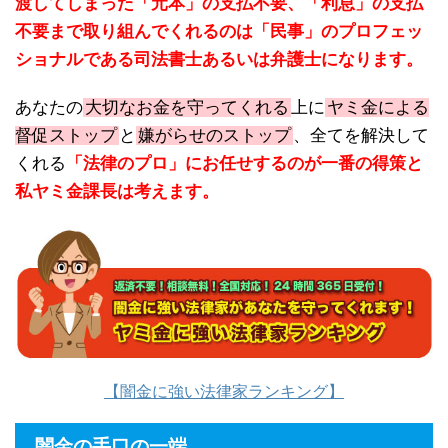
渡してしまった「元本」の支払不要、「利息」の支払
不要まで取り組んでくれるのは「民事」のプロフェッ
ショナルである司法書士あるいは弁護士になります。
あなたの
大切なお金を守ってくれる
上に
ヤミ金による
督促ストップ
と
嫌がらせのストップ
、全てを解決して
くれる
「法律のプロ」にお任せするのが一番の得策と
私ヤミ金課長は考えます。
【闇金に強い法律家ランキング】
闇金の手口の一端