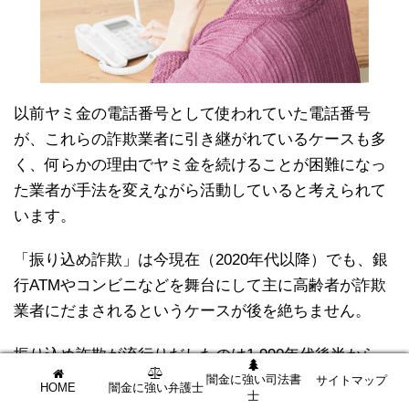
以前ヤミ金の電話番号として使われていた電話番号
が、これらの詐欺業者に引き継がれているケースも多
く、何らかの理由でヤミ金を続けることが困難になっ
た業者が手法を変えながら活動していると考えられて
います。
「振り込め詐欺」は今現在（2020年代以降）でも、銀
行ATMやコンビニなどを舞台にして主に高齢者が詐欺
業者にだまされるというケースが後を絶ちません。
振り込め詐欺が流行りだしたのは
1,990年代後半から
2,000年代初頭にかけて
。と私ヤミ金課長は記憶してま
闇金に強い司法書
サイトマップ
HOME
闇金に強い弁護士
士
す。