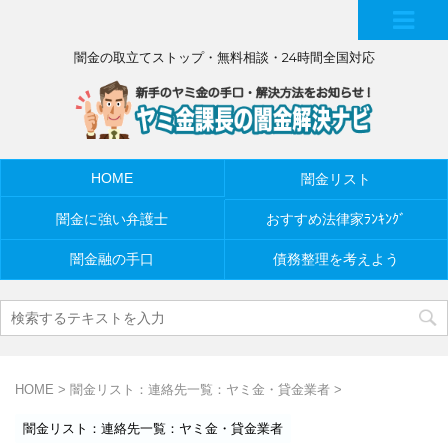
MEN
闇金の取立てストップ・無料相談・24時間全国対応
U
HOME
闇金リスト
闇金に強い弁護士
おすすめ法律家ﾗﾝｷﾝｸﾞ
闇金融の手口
債務整理を考えよう
HOME
>
闇金リスト：連絡先一覧：ヤミ金・貸金業者
>
闇金リスト：連絡先一覧：ヤミ金・貸金業者