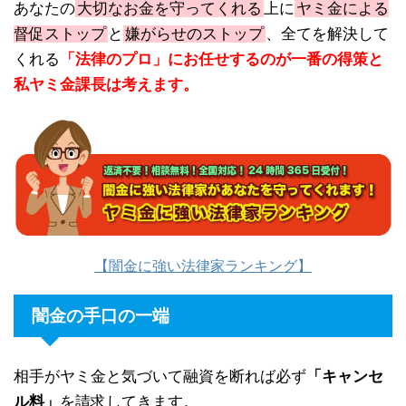
あなたの
大切なお金を守ってくれる
上に
ヤミ金による
督促ストップ
と
嫌がらせのストップ
、全てを解決して
くれる
「法律のプロ」にお任せするのが一番の得策と
私ヤミ金課長は考えます。
【闇金に強い法律家ランキング】
闇金の手口の一端
相手がヤミ金と気づいて融資を断れば必ず
「キャンセ
ル料」
を請求してきます。