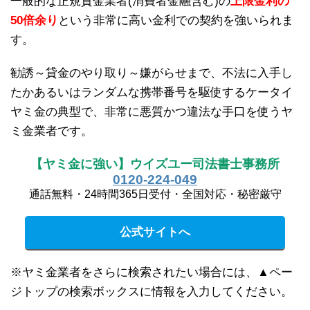
一般的な正規貸金業者(消費者金融含む)の
上限金利の
50倍余り
という非常に高い金利での契約を強いられま
す。
勧誘～貸金のやり取り～嫌がらせまで、不法に入手し
たかあるいはランダムな携帯番号を駆使するケータイ
ヤミ金の典型で、非常に悪質かつ違法な手口を使うヤ
ミ金業者です。
【ヤミ金に強い】ウイズユー司法書士事務所
0120-224-049
通話無料・24時間365日受付・全国対応・秘密厳守
公式サイトへ
※ヤミ金業者をさらに検索されたい場合には、▲ペー
ジトップの検索ボックスに情報を入力してください。