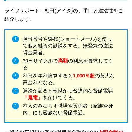
ライフサポート・相田(アイダ)の、手口と違法性をご
紹介します。
携帯番号やSMS(ショートメール)を使っ
て個人融資の勧誘をする。無登録の違法
貸金業者。
30日サイクルで
高額
の利息を要求してく
る
利息を年利換算すると
1,000％超
の莫大な
高金利となる。
返済が滞ると執拗かつ脅迫的な督促電話
「鬼電」
をかけてくる。
本人のみならず職場や関係者（家族や身
内）にも容赦ない督促電話。