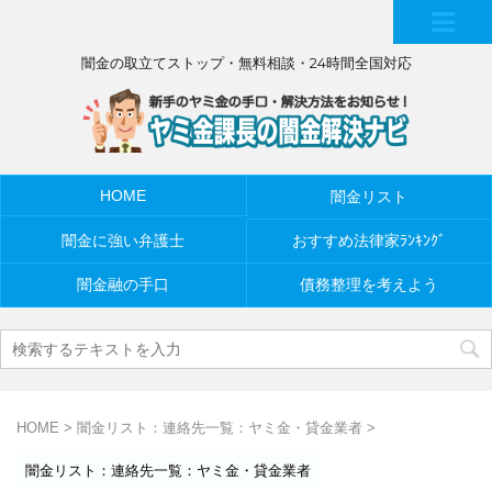
MEN
闇金の取立てストップ・無料相談・24時間全国対応
U
HOME
闇金リスト
闇金に強い弁護士
おすすめ法律家ﾗﾝｷﾝｸﾞ
闇金融の手口
債務整理を考えよう
HOME
>
闇金リスト：連絡先一覧：ヤミ金・貸金業者
>
闇金リスト：連絡先一覧：ヤミ金・貸金業者