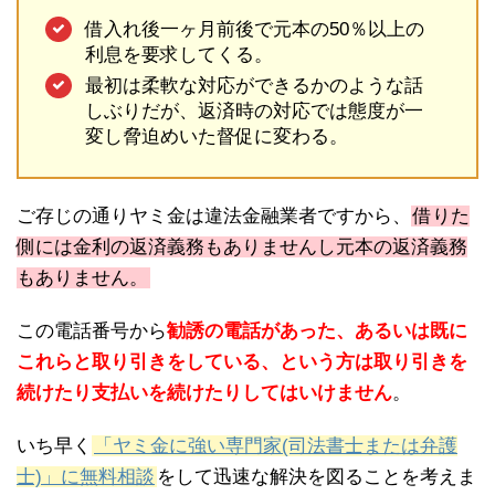
借入れ後一ヶ月前後で元本の50％以上の
利息を要求してくる。
最初は柔軟な対応ができるかのような話
しぶりだが、返済時の対応では態度が一
変し脅迫めいた督促に変わる。
ご存じの通りヤミ金は違法金融業者ですから、
借りた
側には金利の返済義務もありませんし元本の返済義務
もありません。
この電話番号から
勧誘の電話があった、あるいは既に
これらと取り引きをしている、という方は取り引きを
続けたり支払いを続けたりしてはいけません
。
いち早く
「ヤミ金に強い専門家(司法書士または弁護
士)」に無料相談
をして迅速な解決を図ることを考えま