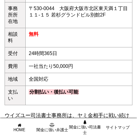
事務
〒530-0044 大阪府大阪市北区東天満１丁目
所所
１１-１５ 若杉グランドビル別館2F
在地
相談
無料
料
受付
24時間365日
費用
一社当たり50,000円
地域
全国対応
支払
分割払い・後払い可能
い
ウイズユー司法書士事務所は、ヤミ金相手に戦い続け
ること10数余年。
闇金に強い司法書
サイトマップ
HOME
闇金に強い弁護士
経験と実績豊富な司法書士が闇金被害に悩むあなたを
士