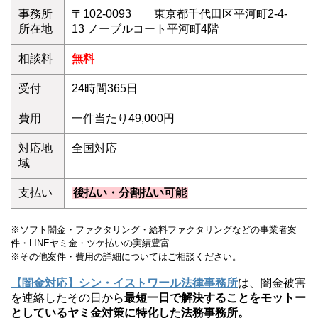
事務所
〒102-0093 東京都千代田区平河町2-4-
所在地
13 ノーブルコート平河町4階
相談料
無料
受付
24時間365日
費用
一件当たり49,000円
対応地
全国対応
域
支払い
後払い・分割払い可能
※ソフト闇金・ファクタリング・給料ファクタリングなどの事業者案
件・LINEヤミ金・ツケ払いの実績豊富
※その他案件・費用の詳細についてはご相談ください。
【闇金対応】シン・イストワール法律事務所
は、闇金被害
を連絡したその日から
最短一日で解決することをモットー
としているヤミ金対策に特化した法務事務所。