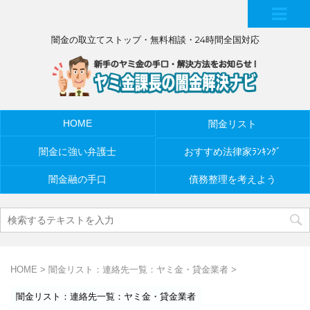
MEN
闇金の取立てストップ・無料相談・24時間全国対応
U
HOME
闇金リスト
闇金に強い弁護士
おすすめ法律家ﾗﾝｷﾝｸﾞ
闇金融の手口
債務整理を考えよう
HOME
>
闇金リスト：連絡先一覧：ヤミ金・貸金業者
>
闇金リスト：連絡先一覧：ヤミ金・貸金業者