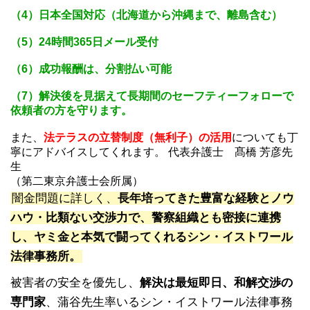
（4）日本全国対応（北海道から沖縄まで、離島含む）
（5）24時間365日メール受付
（6）成功報酬は、分割払い可能
（7）解決後を見据えて長期間のセーフティーフォローで
依頼者の方を守ります。
また、
法テラスの立替制度（無利子）の活用
についても丁
寧にアドバイスしてくれます。 代表弁護士 髙橋 芳彦先
生
（第二東京弁護士会所属）
闇金問題に詳しく、
長年培ってきた豊富な経験とノウ
ハウ・比類ない交渉力で、警察組織とも密接に連携
し、ヤミ金と本気で闘ってくれるシン・イストワール
法律事務所。
被害者の安全を優先し、
解決は最短即日、和解交渉の
専門家
、蒲谷先生率いるシン・イストワール法律事務