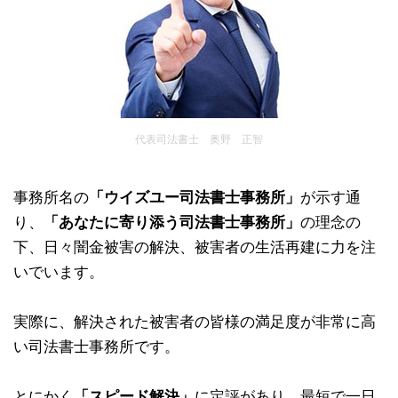
代表司法書士 奥野 正智
事務所名の
「ウイズユー司法書士事務所」
が示す通
り、
「あなたに寄り添う司法書士事務所」
の理念の
下、日々闇金被害の解決、被害者の生活再建に力を注
いでいます。
実際に、解決された被害者の皆様の満足度が非常に高
い司法書士事務所です。
とにかく
「スピード解決」
に定評があり、最短で一日