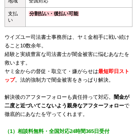
地域
全国対応
支払
分割払い・後払い可能
い
ウイズユー司法書士事務所は、ヤミ金相手に戦い続け
ること10数余年。
経験と実績豊富な司法書士が闇金被害に悩むあなたを
救います。
ヤミ金からの督促・取立て・嫌がらせは
最短即日スト
ップ
。法的強制力で闇金被害をきっぱり解決。
解決後のアフターフォローも責任持って対応。
闇金が
二度と近づいてこないよう親身なアフターフォロー
で
徹底的にあなたを守ってくれます。
（1）相談料無料・全国対応24時間365日受付