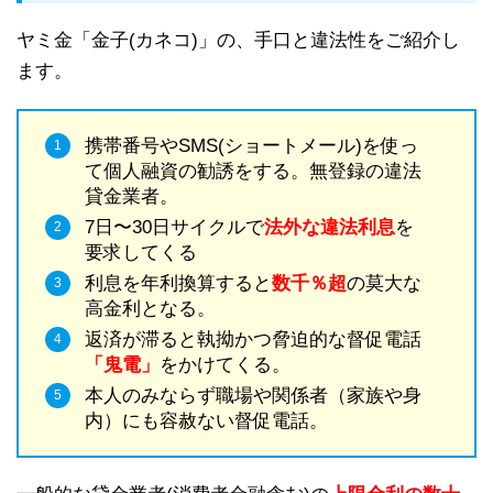
ヤミ金「金子(カネコ)」の、手口と違法性をご紹介し
ます。
携帯番号やSMS(ショートメール)を使っ
て個人融資の勧誘をする。無登録の違法
貸金業者。
7日〜30日サイクルで
法外な違法利息
を
要求してくる
利息を年利換算すると
数千％超
の莫大な
高金利となる。
返済が滞ると執拗かつ脅迫的な督促電話
「鬼電」
をかけてくる。
本人のみならず職場や関係者（家族や身
内）にも容赦ない督促電話。