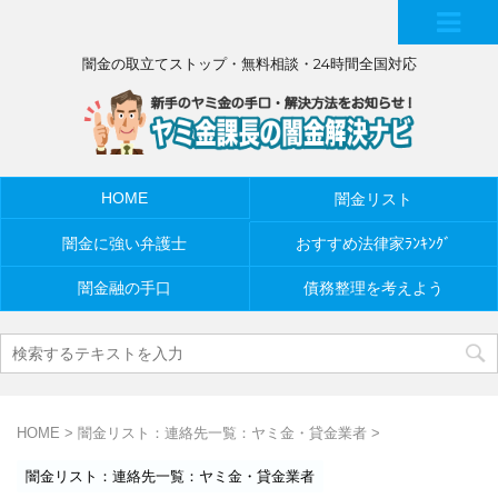
MEN
闇金の取立てストップ・無料相談・24時間全国対応
U
HOME
闇金リスト
闇金に強い弁護士
おすすめ法律家ﾗﾝｷﾝｸﾞ
闇金融の手口
債務整理を考えよう
HOME
>
闇金リスト：連絡先一覧：ヤミ金・貸金業者
>
闇金リスト：連絡先一覧：ヤミ金・貸金業者