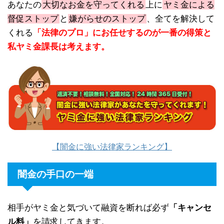
あなたの
大切なお金を守ってくれる
上に
ヤミ金による
督促ストップ
と
嫌がらせのストップ
、全てを解決して
くれる
「法律のプロ」にお任せするのが一番の得策と
私ヤミ金課長は考えます。
【闇金に強い法律家ランキング】
闇金の手口の一端
相手がヤミ金と気づいて融資を断れば必ず
「キャンセ
ル料」
を請求してきます。