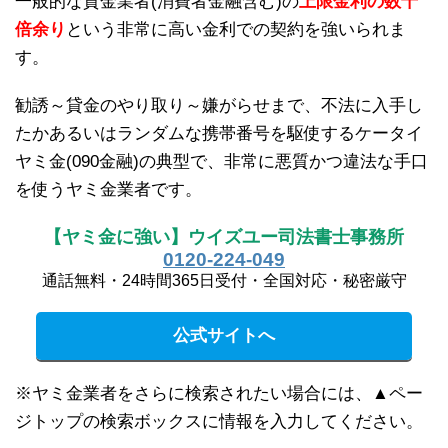
一般的な貸金業者(消費者金融含む)の
上限金利の数十
倍余り
という非常に高い金利での契約を強いられま
す。
勧誘～貸金のやり取り～嫌がらせまで、不法に入手し
たかあるいはランダムな携帯番号を駆使するケータイ
ヤミ金(090金融)の典型で、非常に悪質かつ違法な手口
を使うヤミ金業者です。
【ヤミ金に強い】ウイズユー司法書士事務所
0120-224-049
通話無料・24時間365日受付・全国対応・秘密厳守
公式サイトへ
※ヤミ金業者をさらに検索されたい場合には、▲ペー
ジトップの検索ボックスに情報を入力してください。