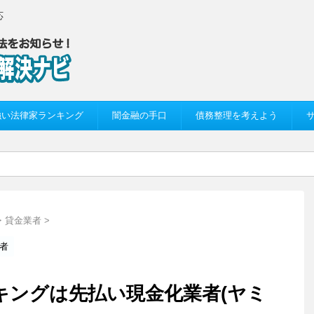
応
強い法律家ランキング
闇金融の手口
債務整理を考えよう
・貸金業者
>
者
買取キングは先払い現金化業者(ヤミ