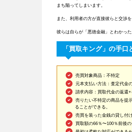
まち陥ってしまいます。
また、利用者の方が直接彼らと交渉を
彼らは自らが「悪徳金融」とわかった
「買取キング」の手口
売買対象商品：不特定
元本支払い方法：査定代金
請求内容：買取代金の返還+
売りたい不特定の商品を提
ることができる。
売買を装った金銭の貸し付
買取額の66％〜100％前後
最初は柔軟な対応ができる