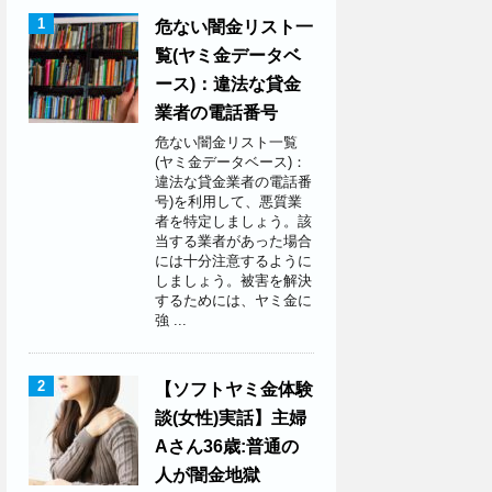
1
危ない闇金リスト一
覧(ヤミ金データベ
ース)：違法な貸金
業者の電話番号
危ない闇金リスト一覧
(ヤミ金データベース)：
違法な貸金業者の電話番
号)を利用して、悪質業
者を特定しましょう。該
当する業者があった場合
には十分注意するように
しましょう。被害を解決
するためには、ヤミ金に
強 ...
2
【ソフトヤミ金体験
談(女性)実話】主婦
Aさん36歳:普通の
人が闇金地獄