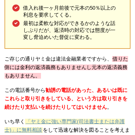
借入れ後一ヶ月前後で元本の50％以上の
利息を要求してくる。
最初は柔軟な対応ができるかのような話
しぶりだが、返済時の対応では態度が一
変し脅迫めいた督促に変わる。
ご存じの通りヤミ金は違法金融業者ですから、
借りた
側には金利の返済義務もありませんし元本の返済義務
もありません。
この電話番号から
勧誘の電話があった、あるいは既に
これらと取り引きをしている、という方は取り引きを
続けたり支払いを続けたりしてはいけません
。
いち早く
「ヤミ金に強い専門家(司法書士または弁護
士)」に無料相談
をして迅速な解決を図ることを考えま