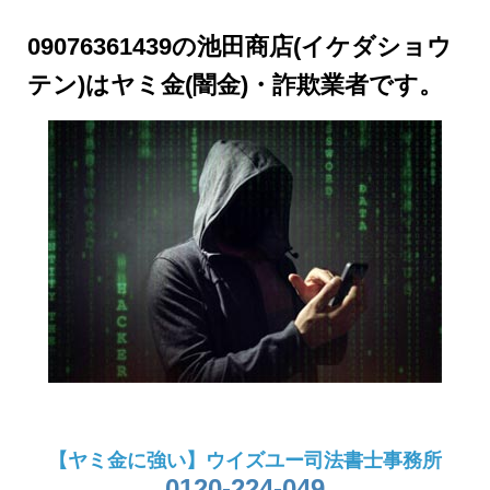
09076361439の池田商店(イケダショウ
テン)はヤミ金(闇金)・詐欺業者です。
【ヤミ金に強い】ウイズユー司法書士事務所
0120-224-049