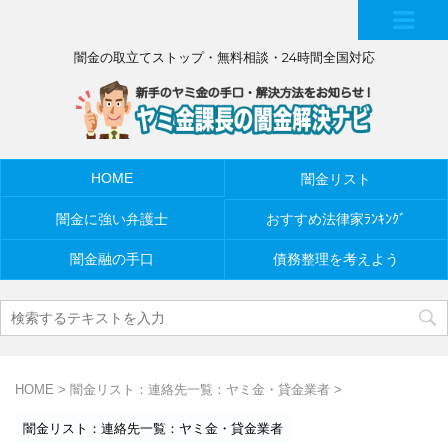
MEN
闇金の取立てストップ・無料相談・24時間全国対応
U
HOME
闇金リスト
闇金に強い弁護士
おすすめ法律家ﾗﾝｷﾝｸﾞ
闇金融の手口
債務整理を考えよう
HOME
>
闇金リスト：連絡先一覧：ヤミ金・貸金業者
>
闇金リスト：連絡先一覧：ヤミ金・貸金業者