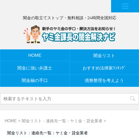
MEN
闇金の取立てストップ・無料相談・24時間全国対応
U
HOME
闇金リスト
闇金に強い弁護士
おすすめ法律家ﾗﾝｷﾝｸﾞ
闇金融の手口
債務整理を考えよう
HOME
>
闇金リスト：連絡先一覧：ヤミ金・貸金業者
>
闇金リスト：連絡先一覧：ヤミ金・貸金業者