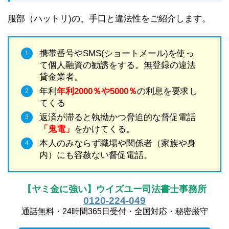
服部（ハットリ)の、手口と違法性をご紹介します。
携帯番号やSMS(ショートメール)を使っ
て個人融資の勧誘をする。無登録の違法
貸金業者。
年利
年利2000％や5000％
の利息を要求し
てくる
返済が滞ると執拗かつ脅迫的な督促電話
「鬼電」
をかけてくる。
本人のみならず職場や関係者（家族や身
内）にも容赦ない督促電話。
【ヤミ金に強い】ウイズユー司法書士事務所
0120-224-049
通話無料・24時間365日受付・全国対応・秘密厳守