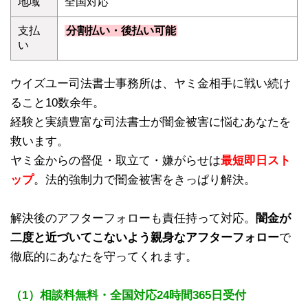
地域
全国対応
支払
分割払い・後払い可能
い
ウイズユー司法書士事務所は、ヤミ金相手に戦い続け
ること10数余年。
経験と実績豊富な司法書士が闇金被害に悩むあなたを
救います。
ヤミ金からの督促・取立て・嫌がらせは
最短即日スト
ップ
。法的強制力で闇金被害をきっぱり解決。
解決後のアフターフォローも責任持って対応。
闇金が
二度と近づいてこないよう親身なアフターフォロー
で
徹底的にあなたを守ってくれます。
（1）相談料無料・全国対応24時間365日受付