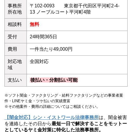
事務所
〒102-0093 東京都千代田区平河町2-4-
所在地
13 ノーブルコート平河町4階
相談料
無料
受付
24時間365日
費用
一件当たり49,000円
対応地
全国対応
域
支払い
後払い・分割払い可能
※ソフト闇金・ファクタリング・給料ファクタリングなどの事業者案
件・LINEヤミ金・ツケ払いの実績豊富
※その他案件・費用の詳細についてはご相談ください。
【闇金対応】シン・イストワール法律事務所
は、闇金被害
を連絡したその日から
最短一日で解決することをモットー
としているヤミ金対策に特化した法務事務所。