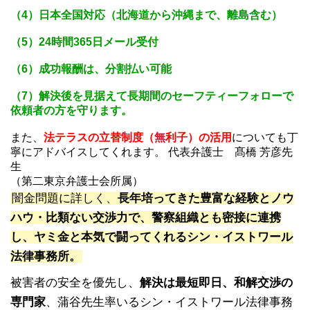
（4）日本全国対応（北海道から沖縄まで、離島含む）
（5）24時間365日メール受付
（6）成功報酬は、分割払い可能
（7）解決後を見据えて長期間のセーフティーフォローで
依頼者の方を守ります。
また、
法テラスの立替制度（無利子）の活用
についても丁
寧にアドバイスしてくれます。 代表弁護士 髙橋 芳彦先
生
（第二東京弁護士会所属）
闇金問題に詳しく、
長年培ってきた豊富な経験とノウ
ハウ・比類ない交渉力で、警察組織とも密接に連携
し、ヤミ金と本気で闘ってくれるシン・イストワール
法律事務所。
被害者の安全を優先し、
解決は最短即日、和解交渉の
専門家
、蒲谷先生率いるシン・イストワール法律事務