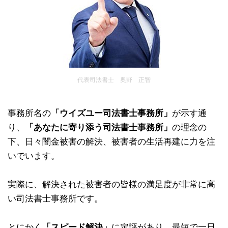
代表司法書士 奥野 正智
事務所名の
「ウイズユー司法書士事務所」
が示す通
り、
「あなたに寄り添う司法書士事務所」
の理念の
下、日々闇金被害の解決、被害者の生活再建に力を注
いでいます。
実際に、解決された被害者の皆様の満足度が非常に高
い司法書士事務所です。
とにかく
「スピード解決」
に定評があり、最短で一日