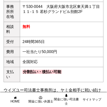
事務
〒530-0044 大阪府大阪市北区東天満１丁目
所所
１１-１５ 若杉グランドビル別館2F
在地
相談
無料
料
受付
24時間365日
費用
一社当たり50,000円
地域
全国対応
支払
分割払い・後払い可能
い
ウイズユー司法書士事務所は、ヤミ金相手に戦い続け
ること10数余年。
闇金に強い司法書
サイトマップ
HOME
闇金に強い弁護士
経験と実績豊富な司法書士が闇金被害に悩むあなたを
士