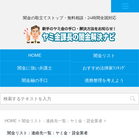
MEN
闇金の取立てストップ・無料相談・24時間全国対応
U
HOME
闇金リスト
闇金に強い弁護士
おすすめ法律家ﾗﾝｷﾝｸﾞ
闇金融の手口
債務整理を考えよう
HOME
>
闇金リスト：連絡先一覧：ヤミ金・貸金業者
>
闇金リスト：連絡先一覧：ヤミ金・貸金業者