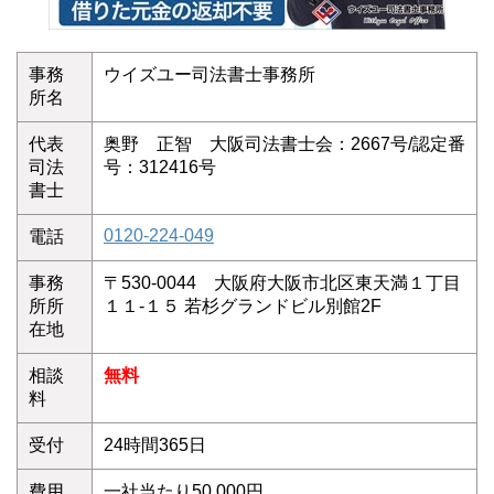
事務
ウイズユー司法書士事務所
所名
代表
奥野 正智 大阪司法書士会：2667号/認定番
司法
号：312416号
書士
0120-224-049
電話
事務
〒530-0044 大阪府大阪市北区東天満１丁目
所所
１１-１５ 若杉グランドビル別館2F
在地
相談
無料
料
受付
24時間365日
費用
一社当たり50,000円