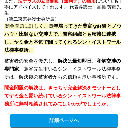
また、
法テラスの立替制度（無利子）の活用
についても丁
寧にアドバイスしてくれます。 代表弁護士 髙橋 芳彦先
生
（第二東京弁護士会所属）
闇金問題に詳しく、
長年培ってきた豊富な経験とノウ
ハウ・比類ない交渉力で、警察組織とも密接に連携
し、ヤミ金と本気で闘ってくれるシン・イストワール
法律事務所。
被害者の安全を優先し、
解決は最短即日、和解交渉の
専門家
、蒲谷先生率いるシン・イストワール法律事務
所は、解決後の被害者からの信頼も厚い事務所です。
闇金問題の解決は、きっちり完全解決をモットーとし
てヤミ金と闘い続けているシン・イストワール法律事
務所に無料相談されてみてはいかがでしょうか。
詳細ページへ