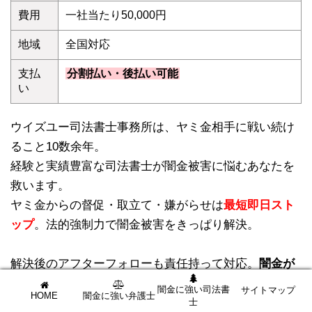
費用
一社当たり50,000円
地域
全国対応
支払
分割払い・後払い可能
い
ウイズユー司法書士事務所は、ヤミ金相手に戦い続け
ること10数余年。
経験と実績豊富な司法書士が闇金被害に悩むあなたを
救います。
ヤミ金からの督促・取立て・嫌がらせは
最短即日スト
ップ
。法的強制力で闇金被害をきっぱり解決。
解決後のアフターフォローも責任持って対応。
闇金が
二度と近づいてこないよう親身なアフターフォロー
で
闇金に強い司法書
サイトマップ
HOME
闇金に強い弁護士
徹底的にあなたを守ってくれます。
士