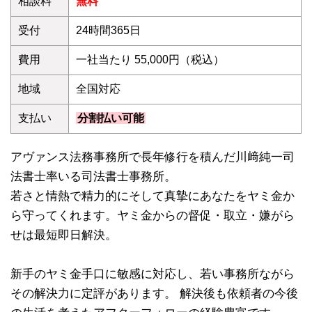
相談料
無料
受付
24時間365日
費用
一社当たり 55,000円（税込）
地域
全国対応
支払い
分割払い可能
アヴァンス法務事務所で長年修行を積んだ川﨑純一司
法書士率いる司法書士事務所。
若さと情熱で精力的にそして真摯にあなたをヤミ金か
ら守ってくれます。ヤミ金からの督促・取立・嫌がら
せは最短即日解決。
新手のヤミ金手口に敏感に対応し、若い事務所ながら
その解決力に定評があります。 解決後も依頼者の今後