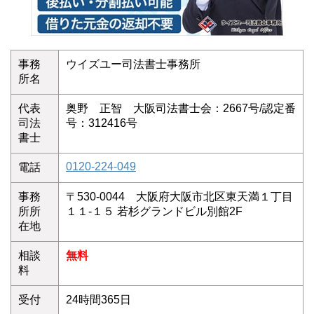
事務
ウイズユー司法書士事務所
所名
代表
奥野 正智 大阪司法書士会：2667号/認定番
司法
号：312416号
書士
0120-224-049
電話
事務
〒530-0044 大阪府大阪市北区東天満１丁目
所所
１１-１５ 若杉グランドビル別館2F
在地
相談
無料
料
受付
24時間365日