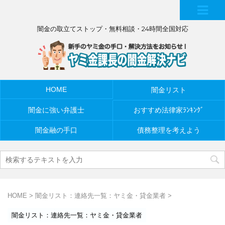
MEN
闇金の取立てストップ・無料相談・24時間全国対応
U
HOME
闇金リスト
闇金に強い弁護士
おすすめ法律家ﾗﾝｷﾝｸﾞ
闇金融の手口
債務整理を考えよう
HOME
>
闇金リスト：連絡先一覧：ヤミ金・貸金業者
>
闇金リスト：連絡先一覧：ヤミ金・貸金業者