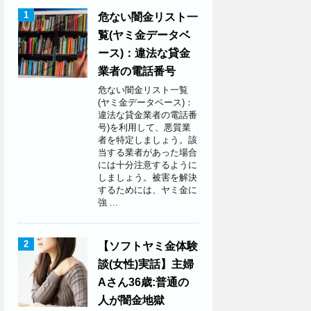
1
危ない闇金リスト一
覧(ヤミ金データベ
ース)：違法な貸金
業者の電話番号
危ない闇金リスト一覧
(ヤミ金データベース)：
違法な貸金業者の電話番
号)を利用して、悪質業
者を特定しましょう。該
当する業者があった場合
には十分注意するように
しましょう。被害を解決
するためには、ヤミ金に
強 ...
2
【ソフトヤミ金体験
談(女性)実話】主婦
Aさん36歳:普通の
人が闇金地獄