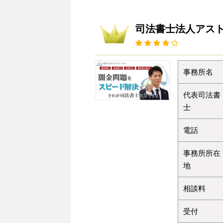
司法書士法人アス
事務所名
代表司法書
士
電話
事務所所在
地
相談料
受付