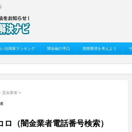
応
強い法律家ランキング
闇金融の手口
債務整理を考えよう
・貸金業者
>
者
 マゴコロ（闇金業者電話番号検索）