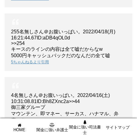
255名無しさん＠お腹いっぱい。2022/04/18(月)
16:21:44.67ID:aDB4qOL0d
>>254
キースのラインの内容は全て嘘だからなw
5000円キャッシュバックだのなんだの全て嘘
5ちゃんねるより引用
4名無しさん＠お腹いっぱい。2022/04/16(土)
10:31:08.81ID:Bh8ZXnc2a>>44
御三家グループ
マウンテン、即マネー、サーカス、ハナマル、弁
慶、キース
もうヒアから態度悪くて腹立つことこの上なし
闇金に強い司法書
サイトマップ
HOME
闇金に強い弁護士
当然飛ばしたりしたら鬼電
士