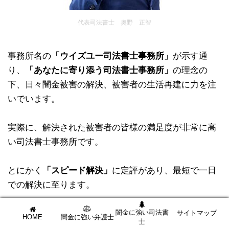
代表司法書士 奥野 正智
事務所名の
「ウイズユー司法書士事務所」
が示す通
り、
「あなたに寄り添う司法書士事務所」
の理念の
下、日々闇金被害の解決、被害者の生活再建に力を注
いでいます。
実際に、解決された被害者の皆様の満足度が非常に高
い司法書士事務所です。
とにかく
「スピード解決」
に定評があり、最短で一日
での解決に至ります。
闇金に強い司法書
被害を一日でも早く解決されたい方は、ウイズユー司
サイトマップ
HOME
闇金に強い弁護士
士
法書士事務所への無料相談をおすすめします。