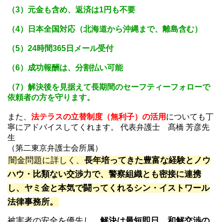
（3）元金も含め、返済は1円も不要
（4）日本全国対応（北海道から沖縄まで、離島含む）
（5）24時間365日メール受付
（6）成功報酬は、分割払い可能
（7）解決後を見据えて長期間のセーフティーフォローで
依頼者の方を守ります。
また、
法テラスの立替制度（無利子）の活用
についても丁
寧にアドバイスしてくれます。 代表弁護士 髙橋 芳彦先
生
（第二東京弁護士会所属）
闇金問題に詳しく、
長年培ってきた豊富な経験とノウ
ハウ・比類ない交渉力で、警察組織とも密接に連携
し、ヤミ金と本気で闘ってくれるシン・イストワール
法律事務所。
被害者の安全を優先し、
解決は最短即日、和解交渉の