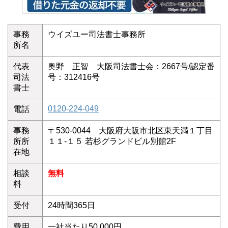
事務
ウイズユー司法書士事務所
所名
代表
奥野 正智 大阪司法書士会：2667号/認定番
司法
号：312416号
書士
0120-224-049
電話
事務
〒530-0044 大阪府大阪市北区東天満１丁目
所所
１１-１５ 若杉グランドビル別館2F
在地
相談
無料
料
受付
24時間365日
費用
一社当たり50,000円