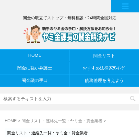
MEN
闇金の取立てストップ・無料相談・24時間全国対応
U
HOME
闇金リスト
闇金に強い弁護士
おすすめ法律家ﾗﾝｷﾝｸﾞ
闇金融の手口
債務整理を考えよう
HOME
>
闇金リスト：連絡先一覧：ヤミ金・貸金業者
>
闇金リスト：連絡先一覧：ヤミ金・貸金業者