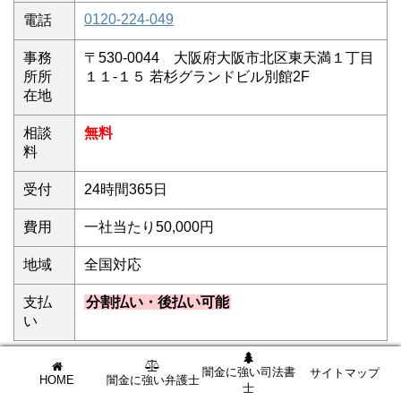
0120-224-049
電話
事務
〒530-0044 大阪府大阪市北区東天満１丁目
所所
１１-１５ 若杉グランドビル別館2F
在地
相談
無料
料
受付
24時間365日
費用
一社当たり50,000円
地域
全国対応
支払
分割払い・後払い可能
い
ウイズユー司法書士事務所は、ヤミ金相手に戦い続け
闇金に強い司法書
サイトマップ
HOME
闇金に強い弁護士
士
ること10数余年。