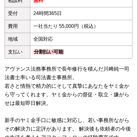
相談料
無料
受付
24時間365日
費用
一社当たり 55,000円（税込）
地域
全国対応
支払い
分割払い可能
アヴァンス法務事務所で長年修行を積んだ川﨑純一司
法書士率いる司法書士事務所。
若さと情熱で精力的にそして真摯にあなたをヤミ金か
ら守ってくれます。ヤミ金からの督促・取立・嫌がら
せは最短即日解決。
新手のヤミ金手口に敏感に対応し、若い事務所ながら
その解決力に定評があります。 解決後も依頼者の今後