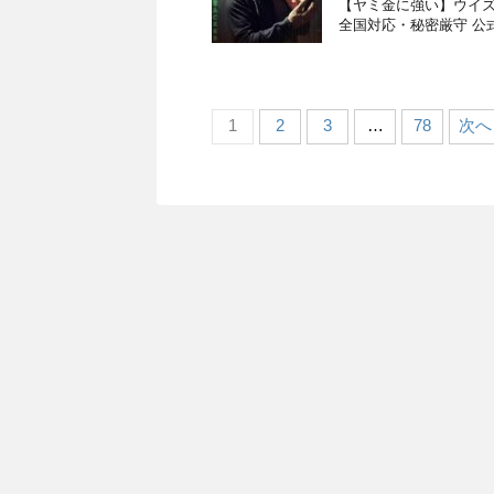
【ヤミ金に強い】ウイズユー
全国対応・秘密厳守 公式サイト
1
2
3
…
78
次へ 