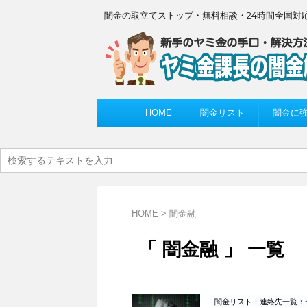
闇金の取立てストップ・無料相談・24時間全国対
HOME
闇金リスト
闇金に
HOME
>
闇金融
「 闇金融 」 一覧
闇金リスト：連絡先一覧：