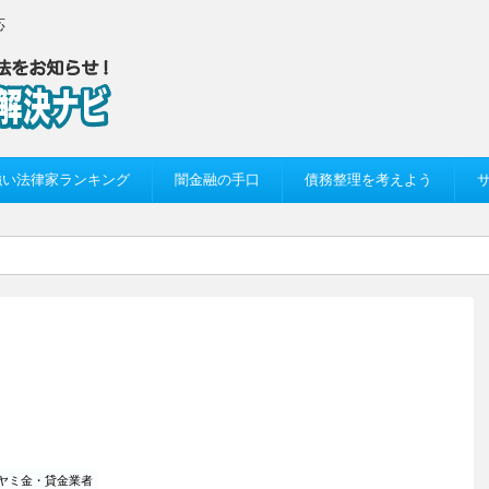
応
強い法律家ランキング
闇金融の手口
債務整理を考えよう
ヤミ金・貸金業者