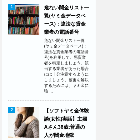
1
危ない闇金リスト一
覧(ヤミ金データベ
ース)：違法な貸金
業者の電話番号
危ない闇金リスト一覧
(ヤミ金データベース)：
違法な貸金業者の電話番
号)を利用して、悪質業
者を特定しましょう。該
当する業者があった場合
には十分注意するように
しましょう。被害を解決
するためには、ヤミ金に
強 ...
2
【ソフトヤミ金体験
談(女性)実話】主婦
Aさん36歳:普通の
人が闇金地獄