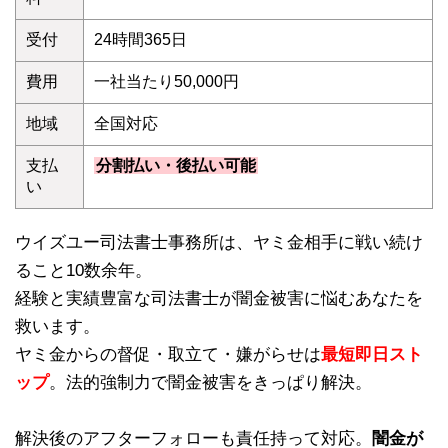
受付
24時間365日
費用
一社当たり50,000円
地域
全国対応
支払
分割払い・後払い可能
い
ウイズユー司法書士事務所は、ヤミ金相手に戦い続け
ること10数余年。
経験と実績豊富な司法書士が闇金被害に悩むあなたを
救います。
ヤミ金からの督促・取立て・嫌がらせは
最短即日スト
ップ
。法的強制力で闇金被害をきっぱり解決。
解決後のアフターフォローも責任持って対応。
闇金が