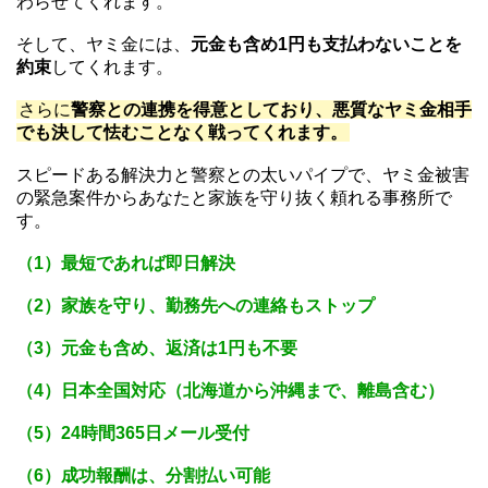
件・LINEヤミ金・ツケ払いの実績豊富
※その他案件・費用の詳細についてはご相談ください。
【闇金対応】シン・イストワール法律事務所
は、闇金被害
を連絡したその日から
最短一日で解決することをモットー
としているヤミ金対策に特化した法務事務所。
本人への取立てはもちろん、家族を守ることを最優先して
います。
また、家族・勤務先へのヤミ金からの嫌がらせや脅迫も終
わらせてくれます。
そして、ヤミ金には、
元金も含め1円も支払わないことを
約束
してくれます。
さらに
警察との連携を得意としており、悪質なヤミ金相手
でも決して怯むことなく戦ってくれます。
スピードある解決力と警察との太いパイプで、ヤミ金被害
の緊急案件からあなたと家族を守り抜く頼れる事務所で
す。