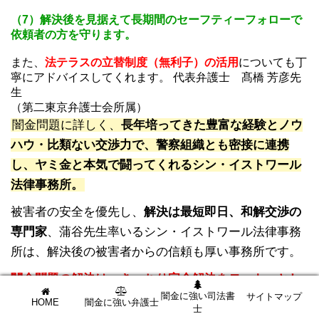
（1）最短であれば即日解決
（2）家族を守り、勤務先への連絡もストップ
（3）元金も含め、返済は1円も不要
（4）日本全国対応（北海道から沖縄まで、離島含む）
（5）24時間365日メール受付
（6）成功報酬は、分割払い可能
（7）解決後を見据えて長期間のセーフティーフォローで
依頼者の方を守ります。
また、
法テラスの立替制度（無利子）の活用
についても丁
寧にアドバイスしてくれます。 代表弁護士 髙橋 芳彦先
生
（第二東京弁護士会所属）
闇金問題に詳しく、
長年培ってきた豊富な経験とノウ
闇金に強い司法書
サイトマップ
HOME
闇金に強い弁護士
ハウ・比類ない交渉力で、警察組織とも密接に連携
士