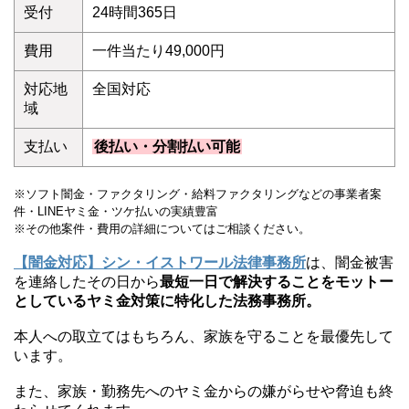
名
代表
髙橋 芳彦
0120-543-258
電話
事務所
〒102-0093 東京都千代田区平河町2-4-
所在地
13 ノーブルコート平河町4階
相談料
無料
受付
24時間365日
費用
一件当たり49,000円
対応地
全国対応
域
支払い
後払い・分割払い可能
※ソフト闇金・ファクタリング・給料ファクタリングなどの事業者案