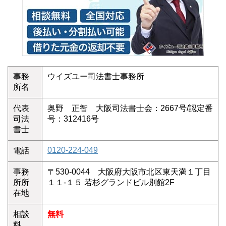
事務
ウイズユー司法書士事務所
所名
代表
奥野 正智 大阪司法書士会：2667号/認定番
司法
号：312416号
書士
0120-224-049
電話
事務
〒530-0044 大阪府大阪市北区東天満１丁目
所所
１１-１５ 若杉グランドビル別館2F
在地
相談
無料
料