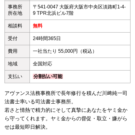
事務所
〒541-0047 大阪府大阪市中央区淡路町1-4-
所在地
9 TPR北浜ビル7階
相談料
無料
受付
24時間365日
費用
一社当たり 55,000円（税込）
地域
全国対応
支払い
分割払い可能
アヴァンス法務事務所で長年修行を積んだ川﨑純一司
法書士率いる司法書士事務所。
若さと情熱で精力的にそして真摯にあなたをヤミ金か
ら守ってくれます。ヤミ金からの督促・取立・嫌がら
せは最短即日解決。