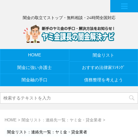
MEN
闇金の取立てストップ・無料相談・24時間全国対応
U
HOME
闇金リスト
闇金に強い弁護士
おすすめ法律家ﾗﾝｷﾝｸﾞ
闇金融の手口
債務整理を考えよう
HOME
>
闇金リスト：連絡先一覧：ヤミ金・貸金業者
>
闇金リスト：連絡先一覧：ヤミ金・貸金業者