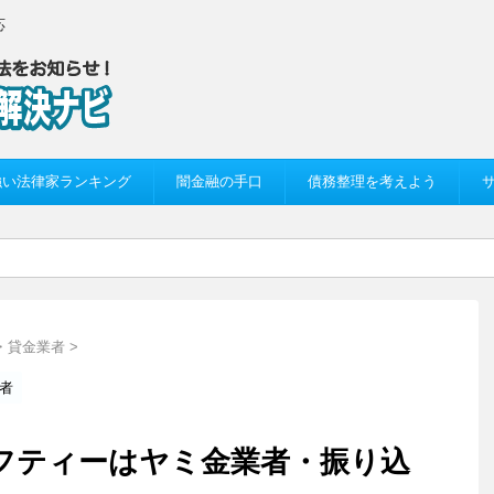
応
強い法律家ランキング
闇金融の手口
債務整理を考えよう
・貸金業者
>
者
のセーフティーはヤミ金業者・振り込