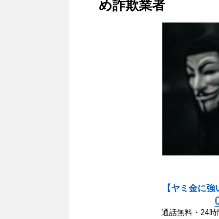
め詐欺業者
【ヤミ金に強
通話無料・24時