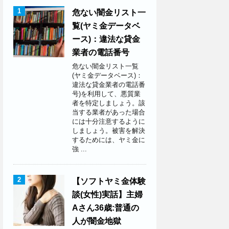
1
危ない闇金リスト一
覧(ヤミ金データベ
ース)：違法な貸金
業者の電話番号
危ない闇金リスト一覧
(ヤミ金データベース)：
違法な貸金業者の電話番
号)を利用して、悪質業
者を特定しましょう。該
当する業者があった場合
には十分注意するように
しましょう。被害を解決
するためには、ヤミ金に
強 ...
2
【ソフトヤミ金体験
談(女性)実話】主婦
Aさん36歳:普通の
人が闇金地獄